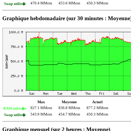
470.4 MMem
453.6 MMem
450.3 MMem
Swap utilis�
Graphique hebdomadaire (sur 30 minutes : Moyenne
Max
Moyenne
Actuel
927.1 MMem
836.8 MMem
877.2 MMem
RAM utilis�e
543.9 MMem
454.7 MMem
450.3 MMem
Swap utilis�
Graphique mensuel (sur 2 heures : Moyenne)