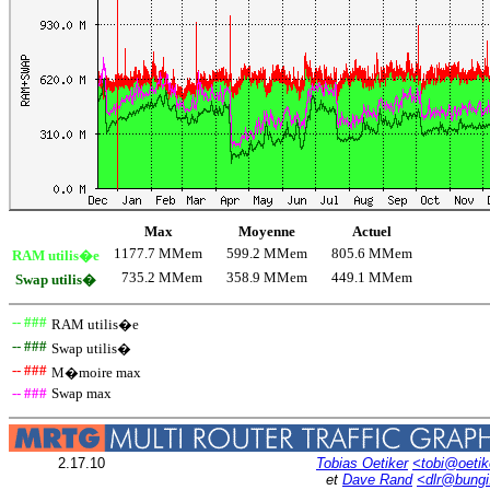
Max
Moyenne
Actuel
1177.7 MMem
599.2 MMem
805.6 MMem
RAM utilis�e
735.2 MMem
358.9 MMem
449.1 MMem
Swap utilis�
-- ###
RAM utilis�e
-- ###
Swap utilis�
-- ###
M�moire max
-- ###
Swap max
2.17.10
Tobias Oetiker
<tobi@oetik
et
Dave Rand
<dlr@bung