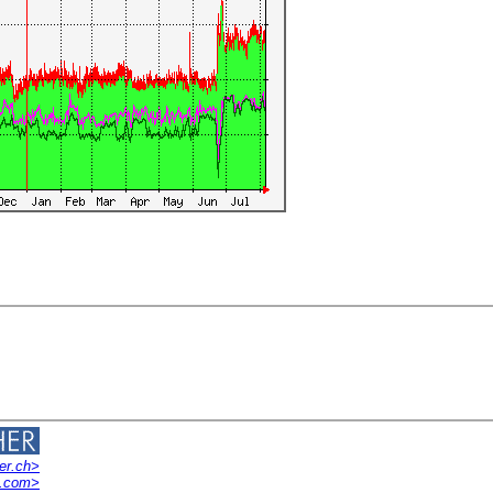
er.ch>
i.com>