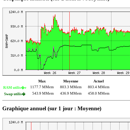
Max
Moyenne
Actuel
1177.7 MMem
803.3 MMem
803.4 MMem
RAM utilis�e
543.9 MMem
436.9 MMem
458.0 MMem
Swap utilis�
Graphique annuel (sur 1 jour : Moyenne)