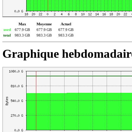
Max
Moyenne
Actuel
used
677.9 GB
677.9 GB
677.9 GB
total
983.3 GB
983.3 GB
983.3 GB
Graphique hebdomadaire