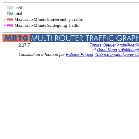
-- ###
used
-- ###
total
-- ###
Maximal 5 Minute Entréecoming Traffic
-- ###
Maximal 5 Minute Sortiegoing Traffic
2.17.7
Tobias Oetiker
<tobi@oetik
et
Dave Rand
<dlr@bung
Localisation effectuée par
Fabrice Prigent
<fabrice.prigent@univ-tl