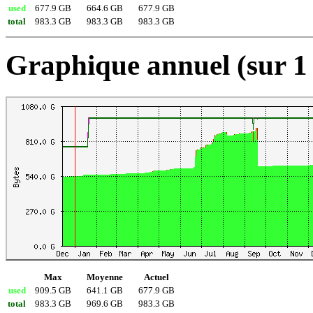
used
677.9 GB
664.6 GB
677.9 GB
total
983.3 GB
983.3 GB
983.3 GB
Graphique annuel (sur 1
Max
Moyenne
Actuel
used
909.5 GB
641.1 GB
677.9 GB
total
983.3 GB
969.6 GB
983.3 GB